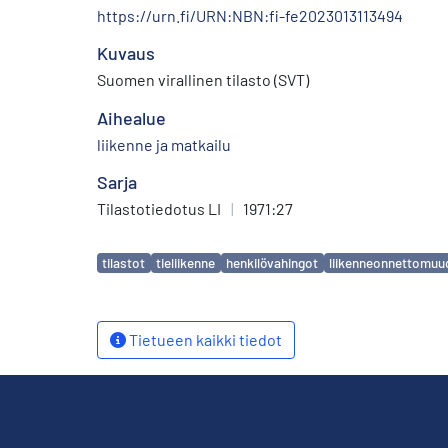
https://urn.fi/URN:NBN:fi-fe2023013113494
Kuvaus
Suomen virallinen tilasto (SVT)
Aihealue
liikenne ja matkailu
Sarja
Tilastotiedotus LI
|
1971:27
Avainsanat
tilastot
tieliikenne
henkilövahingot
liikenneonnettomuu
Tietueen kaikki tiedot