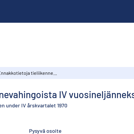
Ennakkotietoja tieliikennevahingoista IV vuosineljänneksellä 1970
nnevahingoista IV vuosineljänneks
n under IV årskvartalet 1970
Pysyvä osoite