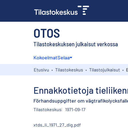
OTOS
Tilastokeskuksen julkaisut verkossa
Kokoelmat
Selaa
Etusivu
Tilastokeskus
Tilastojulkaisut
Ennakkotietoja tieliike
Förhandsuppgifter om vägtrafikolycksfalle
Tilastokeskus
1971-09-17
xtds_li_1971_27_dig.pdf