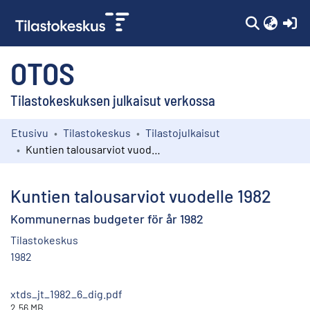
(c
OTOS
Tilastokeskuksen julkaisut verkossa
Etusivu
Tilastokeskus
Tilastojulkaisut
Kokoelmat
Kuntien talousarviot vuodelle 1982
Selaa
Kuntien talousarviot vuodelle 1982
Kommunernas budgeter för år 1982
Tilastokeskus
1982
xtds_jt_1982_6_dig.pdf
2.56 MB