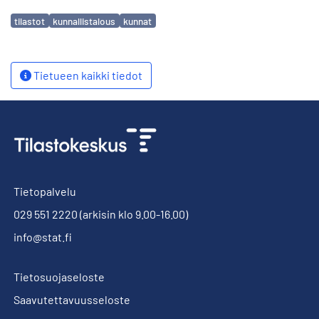
Avainsanat
tilastot
kunnallistalous
kunnat
Tietueen kaikki tiedot
Tietopalvelu
029 551 2220
(arkisin klo 9.00-16.00)
info@stat.fi
Tietosuojaseloste
Saavutettavuusseloste