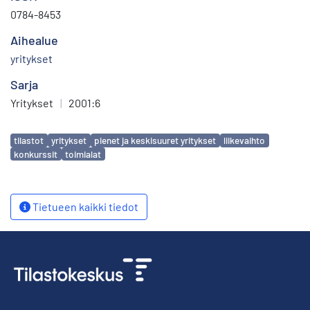
0784-8453
Aihealue
yritykset
Sarja
Yritykset
|
2001:6
Avainsanat
tilastot
yritykset
pienet ja keskisuuret yritykset
liikevaihto
konkurssit
toimialat
Tietueen kaikki tiedot