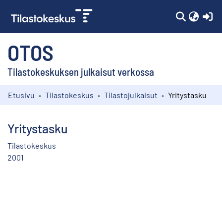
(c
OTOS
Tilastokeskuksen julkaisut verkossa
Etusivu
Tilastokeskus
Tilastojulkaisut
Yritystasku
Kokoelmat
Selaa
Yritystasku
Tilastokeskus
2001