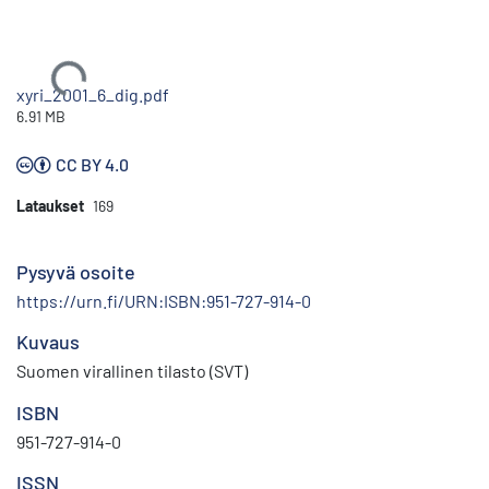
Ladataan...
xyri_2001_6_dig.pdf
6.91 MB
CC BY 4.0
Lataukset
169
Pysyvä osoite
https://urn.fi/URN:ISBN:951-727-914-0
Kuvaus
Suomen virallinen tilasto (SVT)
ISBN
951-727-914-0
ISSN