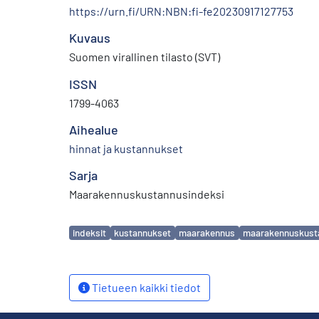
https://urn.fi/URN:NBN:fi-fe20230917127753
Kuvaus
Suomen virallinen tilasto (SVT)
ISSN
1799-4063
Aihealue
hinnat ja kustannukset
Sarja
Maarakennuskustannusindeksi
Avainsanat
indeksit
kustannukset
maarakennus
maarakennuskust
Tietueen kaikki tiedot