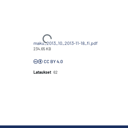
Ladataan...
maku_2013_10_2013-11-18_fi.pdf
234.65 KB
CC BY 4.0
Lataukset
62