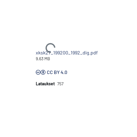
Ladataan...
xksk27_199200_1992_dig.pdf
9.63 MB
CC BY 4.0
Lataukset
757