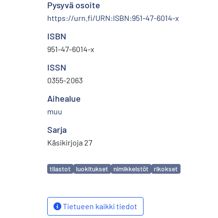
Pysyvä osoite
https://urn.fi/URN:ISBN:951-47-6014-x
ISBN
951-47-6014-x
ISSN
0355-2063
Aihealue
muu
Sarja
Käsikirjoja 27
Avainsanat
tilastot
luokitukset
nimikkeistöt
rikokset
Tietueen kaikki tiedot