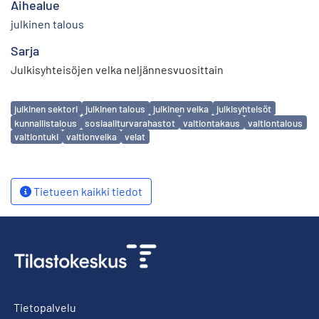
Aihealue
julkinen talous
Sarja
Julkisyhteisöjen velka neljännesvuosittain
Avainsanat
julkinen sektori
julkinen talous
julkinen velka
julkisyhteisöt
kunnallistalous
sosiaaliturvarahastot
valtiontakaus
valtiontalous
valtiontuki
valtionvelka
velat
Tietueen kaikki tiedot
Tietopalvelu