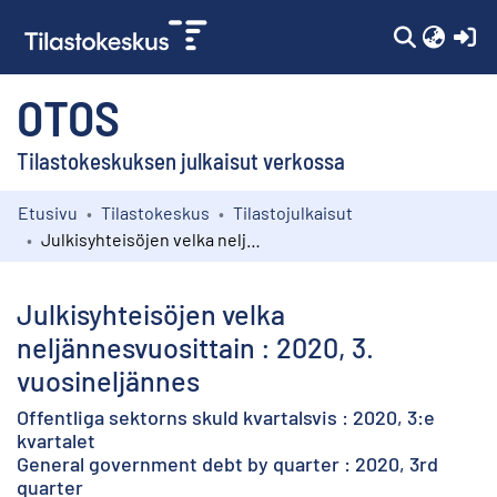
(c
OTOS
Tilastokeskuksen julkaisut verkossa
Etusivu
Tilastokeskus
Tilastojulkaisut
Kokoelmat
Julkisyhteisöjen velka neljännesvuosittain : 2020, 3. vuosineljännes
Selaa
Julkisyhteisöjen velka
neljännesvuosittain : 2020, 3.
vuosineljännes
Offentliga sektorns skuld kvartalsvis : 2020, 3:e
kvartalet
General government debt by quarter : 2020, 3rd
quarter