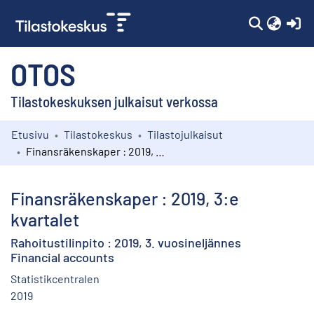
(c
OTOS
Tilastokeskuksen julkaisut verkossa
Etusivu
Tilastokeskus
Tilastojulkaisut
Kokoelmat
Finansräkenskaper : 2019, 3:e kvartalet
Selaa
Finansräkenskaper : 2019, 3:e
kvartalet
Rahoitustilinpito : 2019, 3. vuosineljännes
Financial accounts
Statistikcentralen
2019