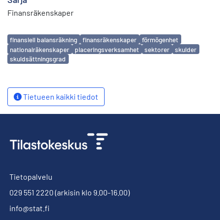
Finansräkenskaper
Avainsanat
finansiell balansräkning
finansräkenskaper
förmögenhet
nationalräkenskaper
placeringsverksamhet
sektorer
skulder
skuldsättningsgrad
Tietueen kaikki tiedot
Tietopalvelu
029 551 2220
(arkisin klo 9.00-16.00)
info@stat.fi