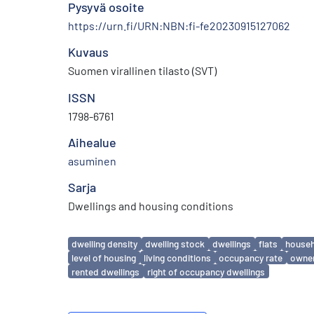
Pysyvä osoite
https://urn.fi/URN:NBN:fi-fe20230915127062
Kuvaus
Suomen virallinen tilasto (SVT)
ISSN
1798-6761
Aihealue
asuminen
Sarja
Dwellings and housing conditions
Avainsanat
dwelling density
dwelling stock
dwellings
flats
househ
level of housing
living conditions
occupancy rate
owner
rented dwellings
right of occupancy dwellings