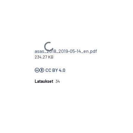
Ladataan...
asas_2018_2019-05-14_en.pdf
234.27 KB
CC BY 4.0
Lataukset
34