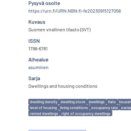
Pysyvä osoite
https://urn.fi/URN:NBN:fi-fe20230915127058
Kuvaus
Suomen virallinen tilasto (SVT)
ISSN
1798-6761
Aihealue
asuminen
Sarja
Dwellings and housing conditions
Avainsanat
dwelling density
dwelling stock
dwellings
flats
househ
level of housing
living conditions
occupancy rate
owner
rented dwellings
right of occupancy dwellings