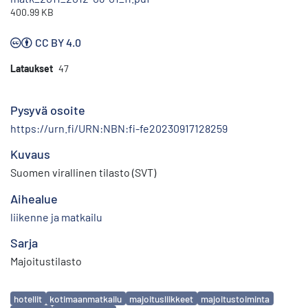
400.99 KB
CC BY 4.0
Lataukset
47
Pysyvä osoite
https://urn.fi/URN:NBN:fi-fe20230917128259
Kuvaus
Suomen virallinen tilasto (SVT)
Aihealue
liikenne ja matkailu
Sarja
Majoitustilasto
Avainsanat
hotellit
kotimaanmatkailu
majoitusliikkeet
majoitustoiminta