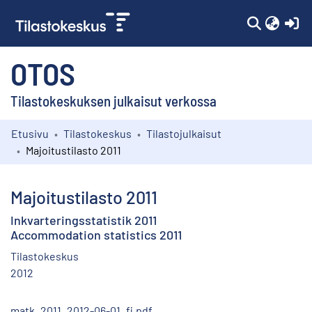
(c
OTOS
Tilastokeskuksen julkaisut verkossa
Etusivu
Tilastokeskus
Tilastojulkaisut
Kokoelmat
Majoitustilasto 2011
Selaa
Majoitustilasto 2011
Inkvarteringsstatistik 2011
Accommodation statistics 2011
Tilastokeskus
2012
matk_2011_2012-06-01_fi.pdf