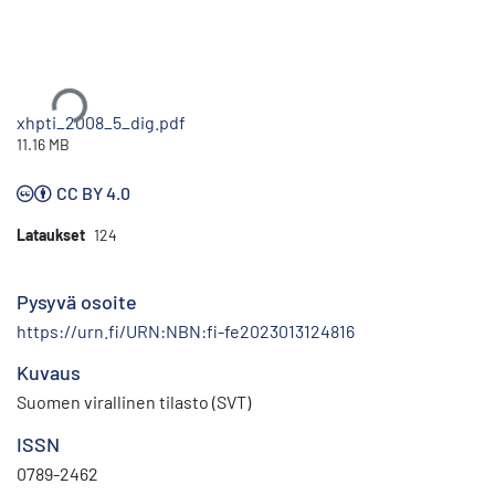
Ladataan...
xhpti_2008_5_dig.pdf
11.16 MB
CC BY 4.0
Lataukset
124
Pysyvä osoite
https://urn.fi/URN:NBN:fi-fe2023013124816
Kuvaus
Suomen virallinen tilasto (SVT)
ISSN
0789-2462