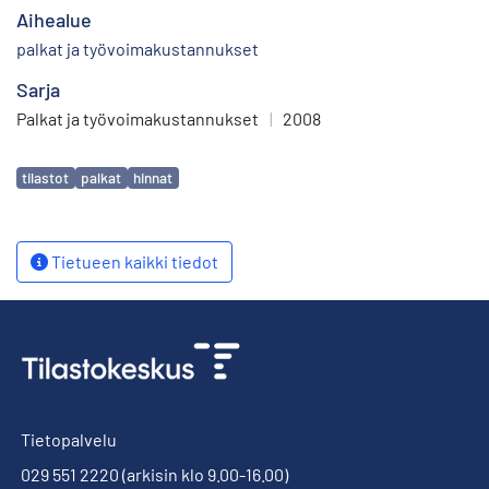
Aihealue
palkat ja työvoimakustannukset
Sarja
Palkat ja työvoimakustannukset
|
2008
Avainsanat
tilastot
palkat
hinnat
Tietueen kaikki tiedot
Tietopalvelu
029 551 2220
(arkisin klo 9.00-16.00)