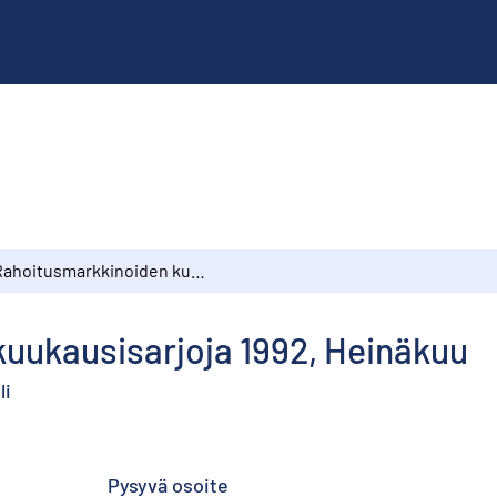
Rahoitusmarkkinoiden kuukausisarjoja 1992, Heinäkuu
uukausisarjoja 1992, Heinäkuu
li
Pysyvä osoite