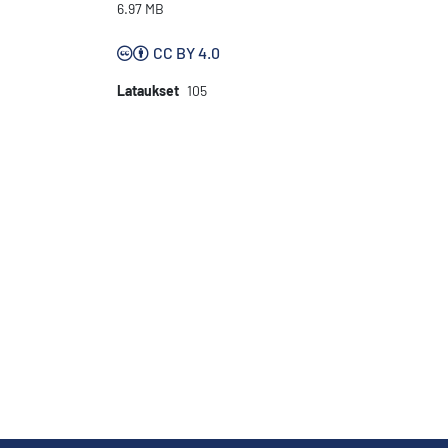
6.97 MB
CC BY 4.0
Lataukset
105