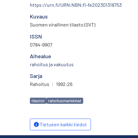
https://urn.fi/URN:NBN:fi-fe202301318753
Kuvaus
Suomen virallinen tilasto (SVT)
ISSN
0784-9907
Aihealue
rahoitus ja vakuutus
Sarja
Rahoitus
|
1992:26
Avainsanat
tilastot
rahoitusmarkkinat
Tietueen kaikki tiedot