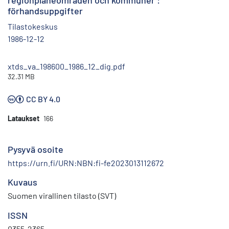
regionplaneområden och kommuner :
förhandsuppgifter
Tilastokeskus
1986-12-12
xtds_va_198600_1986_12_dig.pdf
32.31 MB
CC BY 4.0
Lataukset
166
Pysyvä osoite
https://urn.fi/URN:NBN:fi-fe2023013112672
Kuvaus
Suomen virallinen tilasto (SVT)
ISSN
0355-2365