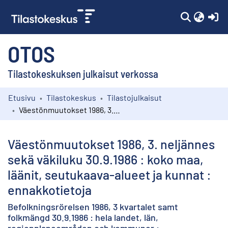
(c
OTOS
Tilastokeskuksen julkaisut verkossa
Etusivu
Tilastokeskus
Tilastojulkaisut
Kokoelmat
Väestönmuutokset 1986, 3. neljännes sekä väkiluku 30.9.1986 : koko maa, läänit, seutukaava-alueet ja kunnat : ennakkotietoja
Selaa
Väestönmuutokset 1986, 3. neljännes
sekä väkiluku 30.9.1986 : koko maa,
läänit, seutukaava-alueet ja kunnat :
ennakkotietoja
Befolkningsrörelsen 1986, 3 kvartalet samt
folkmängd 30.9.1986 : hela landet, län,