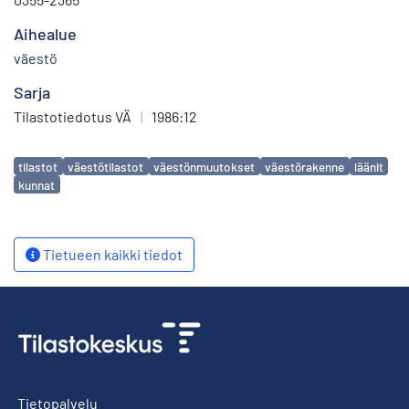
Aihealue
väestö
Sarja
Tilastotiedotus VÄ
|
1986:12
Avainsanat
tilastot
väestötilastot
väestönmuutokset
väestörakenne
läänit
kunnat
Tietueen kaikki tiedot
Tietopalvelu