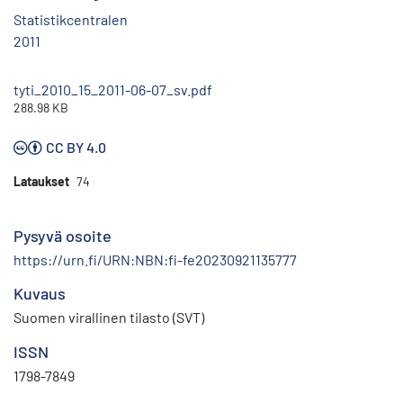
Statistikcentralen
2011
tyti_2010_15_2011-06-07_sv.pdf
288.98 KB
CC BY 4.0
Lataukset
74
Pysyvä osoite
https://urn.fi/URN:NBN:fi-fe20230921135777
Kuvaus
Suomen virallinen tilasto (SVT)
ISSN
1798-7849