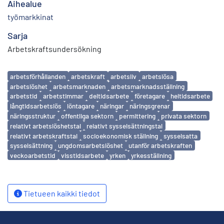
Aihealue
työmarkkinat
Sarja
Arbetskraftsundersökning
Avainsanat
arbetsförhållanden
arbetskraft
arbetsliv
arbetslösa
arbetslöshet
arbetsmarknaden
arbetsmarknadsställning
arbetstid
arbetstimmar
deltidsarbete
företagare
heltidsarbete
långtidsarbetslös
löntagare
näringar
näringsgrenar
näringsstruktur
offentliga sektorn
permittering
privata sektorn
relativt arbetslöshetstal
relativt sysselsättningstal
relativt arbetskraftstal
socioekonomisk ställning
sysselsatta
sysselsättning
ungdomsarbetslöshet
utanför arbetskraften
veckoarbetstid
visstidsarbete
yrken
yrkesställning
Tietueen kaikki tiedot