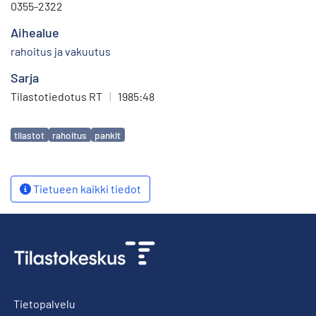
0355-2322
Aihealue
rahoitus ja vakuutus
Sarja
Tilastotiedotus RT
|
1985:48
Avainsanat
tilastot
rahoitus
pankit
Tietueen kaikki tiedot
Tietopalvelu