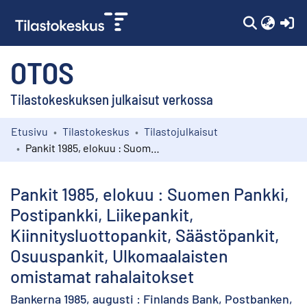
(c
OTOS
Tilastokeskuksen julkaisut verkossa
Etusivu
Tilastokeskus
Tilastojulkaisut
Kokoelmat
Pankit 1985, elokuu : Suomen Pankki, Postipankki, Liikepankit, Kiinnitysluottopankit, Säästöpankit, Osuuspankit, Ulkomaalaisten omistamat rahalaitokset
Selaa
Pankit 1985, elokuu : Suomen Pankki,
Postipankki, Liikepankit,
Kiinnitysluottopankit, Säästöpankit,
Osuuspankit, Ulkomaalaisten
omistamat rahalaitokset
Bankerna 1985, augusti : Finlands Bank, Postbanken,