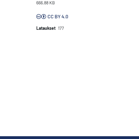
666.88 KB
CC BY 4.0
Lataukset
177