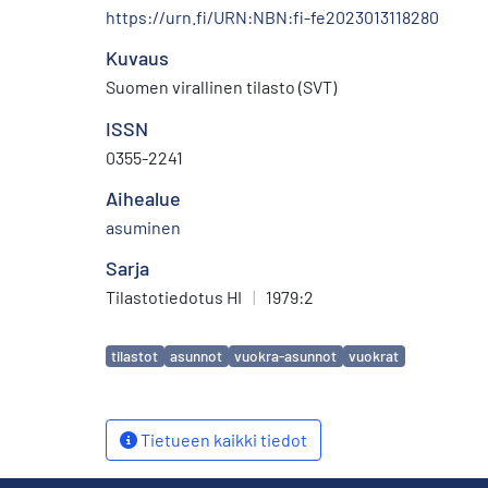
https://urn.fi/URN:NBN:fi-fe2023013118280
Kuvaus
Suomen virallinen tilasto (SVT)
ISSN
0355-2241
Aihealue
asuminen
Sarja
Tilastotiedotus HI
|
1979:2
Avainsanat
tilastot
asunnot
vuokra-asunnot
vuokrat
Tietueen kaikki tiedot