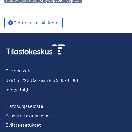
tilastot
koulutus
erityisopetus
oppilaat
Tietueen kaikki tiedot
Tietopalvelu
029 551 2220
(arkisin klo 9.00-16.00)
info@stat.fi
Tietosuojaseloste
Saavutettavuusseloste
Evästeasetukset