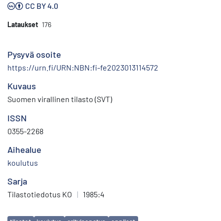
CC BY 4.0
Lataukset
176
Pysyvä osoite
https://urn.fi/URN:NBN:fi-fe2023013114572
Kuvaus
Suomen virallinen tilasto (SVT)
ISSN
0355-2268
Aihealue
koulutus
Sarja
Tilastotiedotus KO
|
1985:4
Avainsanat