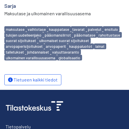
Sarja
Maksutase ja ulkomainen varallisuusasema
Avainsanat
maksutase
vaihtotase
kauppatase
tavarat
palvelut
ensitulo
tulojen uudelleenjako
pääomansiirrot
pääomatase
rahoitustase
suorat sijoitukset
ulkomaiset suorat sijoitukset
arvopaperisijoitukset
arvopaperit
kauppaluotot
lainat
talletukset
johdannaiset
valuuttavaranto
ulkomainen varallisuusasema
globalisaatio
Tietueen kaikki tiedot
Tietopalvelu