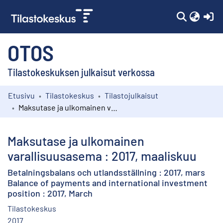
(c
OTOS
Tilastokeskuksen julkaisut verkossa
Etusivu
Tilastokeskus
Tilastojulkaisut
Kokoelmat
Maksutase ja ulkomainen varallisuusasema : 2017, maaliskuu
Selaa
Maksutase ja ulkomainen
varallisuusasema : 2017, maaliskuu
Betalningsbalans och utlandsställning : 2017, mars
Balance of payments and international investment
position : 2017, March
Tilastokeskus
2017