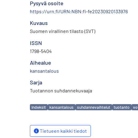
Pysyvä osoite
https://urn.fi/URN:NBN:fi-fe20230920133976
Kuvaus
Suomen virallinen tilasto (SVT)
ISSN
1798-5404
Aihealue
kansantalous
Sarja
Tuotannon suhdannekuvaaja
Avainsanat
indeksit
kansantalous
suhdannevaihtelut
tuotanto
vo
Tietueen kaikki tiedot