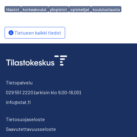
Avainsanat
tilastot
korkeakoulut
yliopistot
opiskelijat
koulutustausta
Tietueen kaikki tiedot
Tietopalvelu
029 551 2220
(arkisin klo 9.00-16.00)
info@stat.fi
Tietosuojaseloste
Saavutettavuusseloste