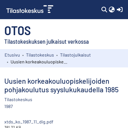
(c
OTOS
Tilastokeskuksen julkaisut verkossa
Etusivu
Tilastokeskus
Tilastojulkaisut
Kokoelmat
Uusien korkeakouluopiskelijoiden pohjakoulutus syyslukukaudella 1985
Selaa
Uusien korkeakouluopiskelijoiden
pohjakoulutus syyslukukaudella 1985
Tilastokeskus
1987
xtds_ko_1987_11_dig.pdf
381.32 KB