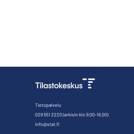
Tietopalvelu
029 551 2220
(arkisin klo 9.00-16.00)
info@stat.fi