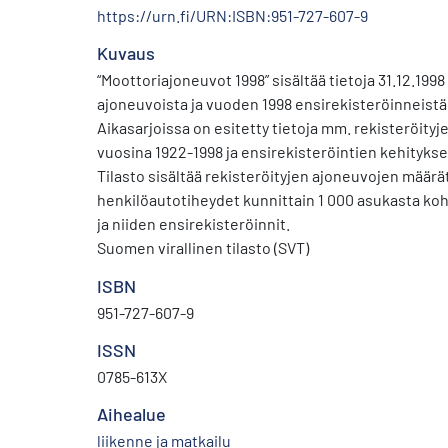
https://urn.fi/URN:ISBN:951-727-607-9
Kuvaus
“Moottoriajoneuvot 1998” sisältää tietoja 31.12.1998 
ajoneuvoista ja vuoden 1998 ensirekisteröinneistä
Aikasarjoissa on esitetty tietoja mm. rekisteröity
vuosina 1922-1998 ja ensirekisteröintien kehitykse
Tilasto sisältää rekisteröityjen ajoneuvojen määrät
henkilöautotiheydet kunnittain 1 000 asukasta koh
ja niiden ensirekisteröinnit.
Suomen virallinen tilasto (SVT)
ISBN
951-727-607-9
ISSN
0785-613X
Aihealue
liikenne ja matkailu