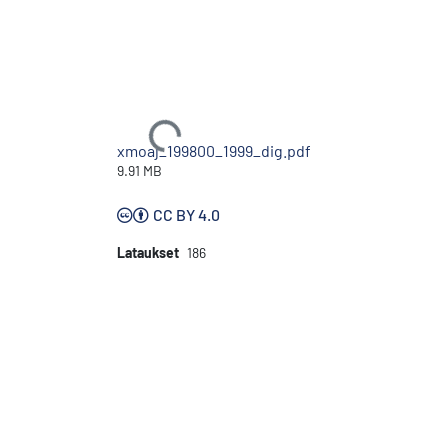
Ladataan...
xmoaj_199800_1999_dig.pdf
9.91 MB
CC BY 4.0
Lataukset
186