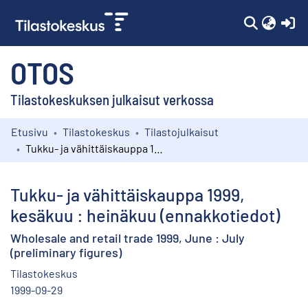
(c
OTOS
Tilastokeskuksen julkaisut verkossa
Etusivu
Tilastokeskus
Tilastojulkaisut
Kokoelmat
Tukku- ja vähittäiskauppa 1999, kesäkuu : heinäkuu (ennakkotiedot)
Selaa
Tukku- ja vähittäiskauppa 1999,
kesäkuu : heinäkuu (ennakkotiedot)
Wholesale and retail trade 1999, June : July
(preliminary figures)
Tilastokeskus
1999-09-29