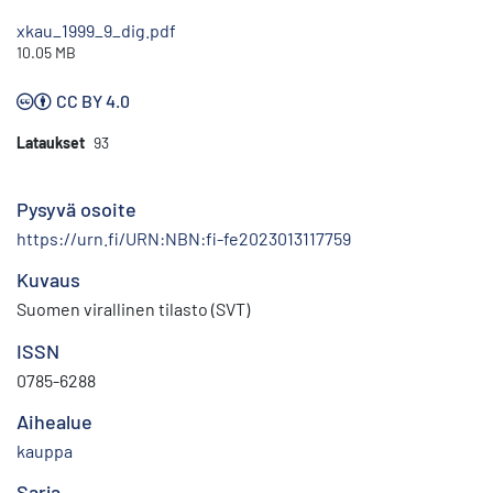
xkau_1999_9_dig.pdf
10.05 MB
CC BY 4.0
Lataukset
93
Pysyvä osoite
https://urn.fi/URN:NBN:fi-fe2023013117759
Kuvaus
Suomen virallinen tilasto (SVT)
ISSN
0785-6288
Aihealue
kauppa
Sarja