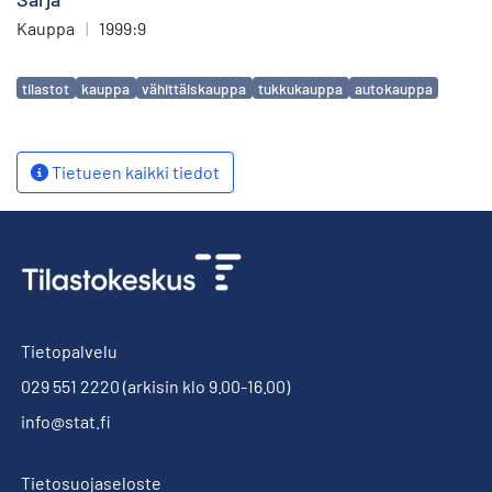
Kauppa
|
1999:9
Avainsanat
tilastot
kauppa
vähittäiskauppa
tukkukauppa
autokauppa
Tietueen kaikki tiedot
Tietopalvelu
029 551 2220
(arkisin klo 9.00-16.00)
info@stat.fi
Tietosuojaseloste