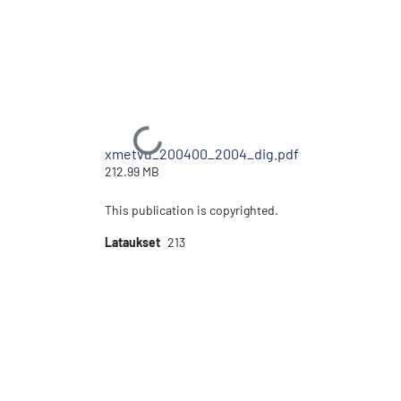
Ladataan...
xmetvu_200400_2004_dig.pdf
212.99 MB
This publication is copyrighted.
Lataukset
213