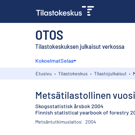
OTOS
Tilastokeskuksen julkaisut verkossa
Kokoelmat
Selaa
Etusivu
Tilastokeskus
Tilastojulkaisut
Metsätilastollinen vuos
Skogsstatistisk årsbok 2004
Finnish statistical yearbook of forestry 
Metsäntutkimuslaitos
2004