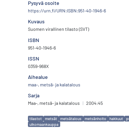
Pysyvä osoite
https://urn.fi/URN:ISBN:951-40-1946-6
Kuvaus
Suomen virallinen tilasto (SVT)
ISBN
951-40-1946-6
ISSN
0359-968X
Aihealue
maa-, metsä- ja kalatalous
Sarja
Maa-, metsä- ja kalatalous
|
2004:45
Avainsanat
tilastot
metsät
metsätalous
metsänhoito
hakkuut
p
ulkomaankauppa