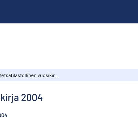
Metsätilastollinen vuosikirja 2004
ikirja 2004
2004