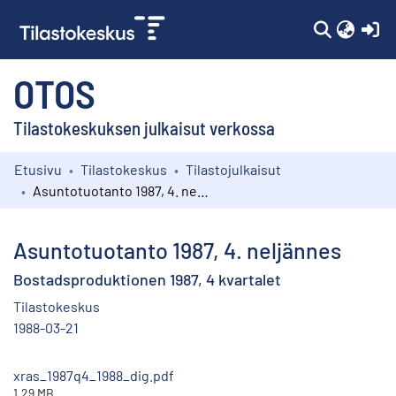
(c
OTOS
Tilastokeskuksen julkaisut verkossa
Etusivu
Tilastokeskus
Tilastojulkaisut
Kokoelmat
Asuntotuotanto 1987, 4. neljännes
Selaa
Asuntotuotanto 1987, 4. neljännes
Bostadsproduktionen 1987, 4 kvartalet
Tilastokeskus
1988-03-21
xras_1987q4_1988_dig.pdf
1.29 MB