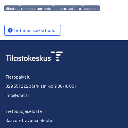
Avainsanat
tilastot
rakennustuotanto
asuntotuotanto
asunnot
Tietueen kaikki tiedot
Tietopalvelu
029 551 2220
(arkisin klo 9.00-16.00)
info@stat.fi
Tietosuojaseloste
Saavutettavuusseloste