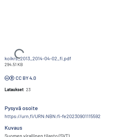
Ladataan...
koikrs_2013_2014-04-02_fi.pdf
294.51 KB
CC BY 4.0
Lataukset
23
Pysyvä osoite
https://urn.fi/URN:NBN:fi-fe20230901115592
Kuvaus
Suomen virallinen tilasto (SVT)