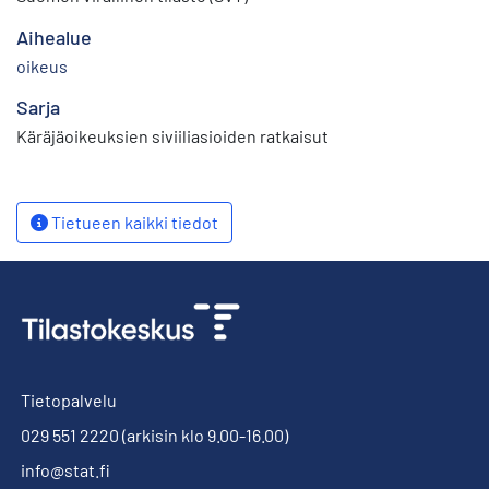
Aihealue
oikeus
Sarja
Käräjäoikeuksien siviiliasioiden ratkaisut
Tietueen kaikki tiedot
Tietopalvelu
029 551 2220
(arkisin klo 9.00-16.00)
info@stat.fi