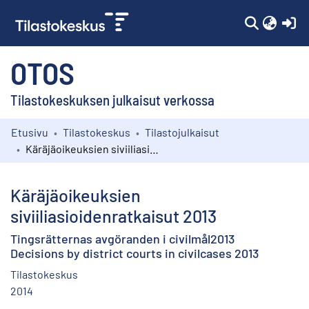
(c
OTOS
Tilastokeskuksen julkaisut verkossa
Etusivu
Tilastokeskus
Tilastojulkaisut
Kokoelmat
Käräjäoikeuksien siviiliasioidenratkaisut 2013
Selaa
Käräjäoikeuksien
siviiliasioidenratkaisut 2013
Tingsrätternas avgöranden i civilmål2013
Decisions by district courts in civilcases 2013
Tilastokeskus
2014