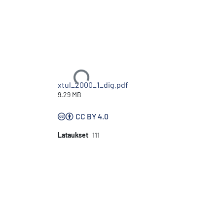
Ladataan...
xtul_2000_1_dig.pdf
9.29 MB
CC BY 4.0
Lataukset
111