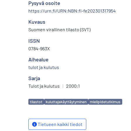
Pysyvä osoite
https://urn.fi/URN:NBN:fi-fe202301317954
Kuvaus
Suomen virallinen tilasto (SVT)
ISSN
0784-963X
Aihealue
tulot ja kulutus
Sarja
Tulot ja kulutus
|
2000:1
Avainsanat
tilastot
kuluttajakäyttäytyminen
mielipidetutkimus
Tietueen kaikki tiedot