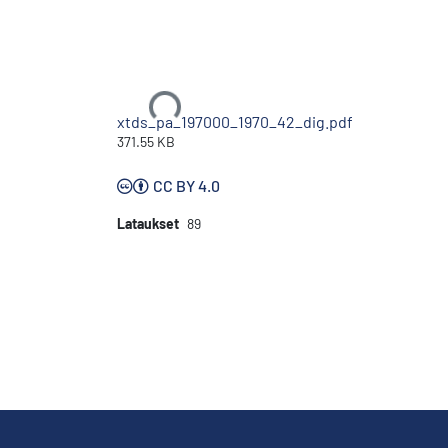
Ladataan...
xtds_pa_197000_1970_42_dig.pdf
371.55 KB
CC BY 4.0
Lataukset
89