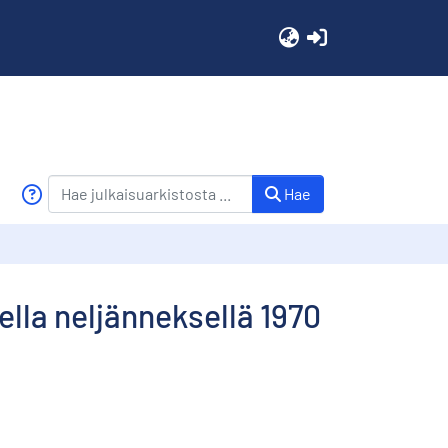
(current)
Hae
lla neljänneksellä 1970