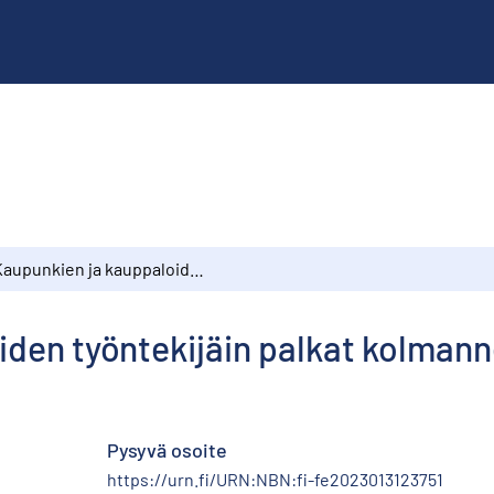
Kaupunkien ja kauppaloiden työntekijäin palkat kolmannella neljänneksellä 1970
den työntekijäin palkat kolmanne
Pysyvä osoite
https://urn.fi/URN:NBN:fi-fe2023013123751