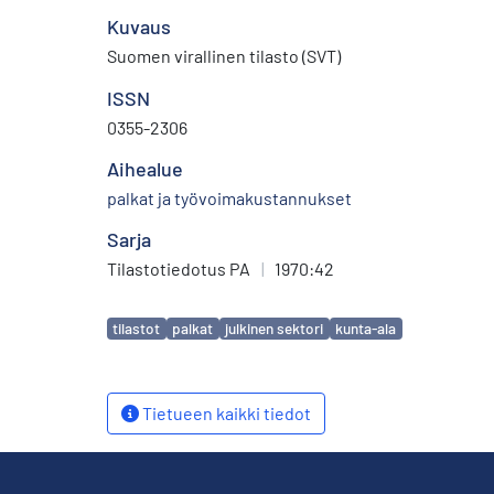
Kuvaus
Suomen virallinen tilasto (SVT)
ISSN
0355-2306
Aihealue
palkat ja työvoimakustannukset
Sarja
Tilastotiedotus PA
|
1970:42
Avainsanat
tilastot
palkat
julkinen sektori
kunta-ala
Tietueen kaikki tiedot