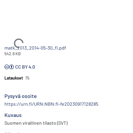
Ladataan...
matk_2013_2014-05-30_fi.pdf
542.9 KB
CC BY 4.0
Lataukset
75
Pysyvä osoite
https://urn.fi/URN:NBN:fi-fe20230917128285
Kuvaus
Suomen virallinen tilasto (SVT)