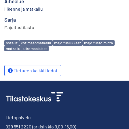
Aihealue
liikenne ja matkailu
Sarja
Majoitustilasto
Avainsanat
hotellit
kotimaanmatkailu
majoitusliikkeet
majoitustoiminta
matkailu
ulkomaalaiset
Tietueen kaikki tiedot
Tietopalvelu
029 551 2220
(arkisin klo 9.00-16.00)