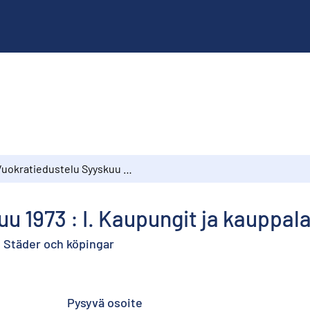
Vuokratiedustelu Syyskuu 1973 : I. Kaupungit ja kauppalat
u 1973 : I. Kaupungit ja kauppal
 Städer och köpingar
Pysyvä osoite