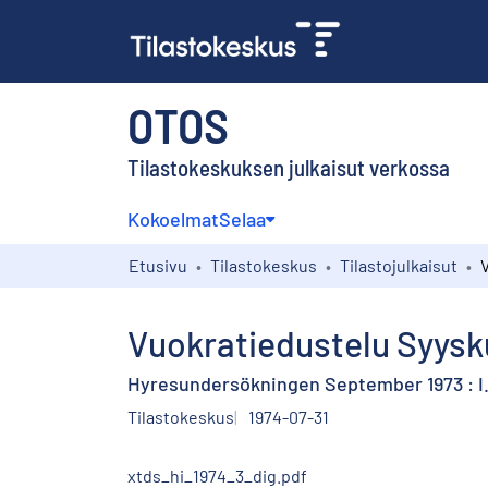
OTOS
Tilastokeskuksen julkaisut verkossa
Kokoelmat
Selaa
Etusivu
Tilastokeskus
Tilastojulkaisut
Vuokratiedustelu Syysku
Hyresundersökningen September 1973 : I.
Tilastokeskus
1974-07-31
xtds_hi_1974_3_dig.pdf