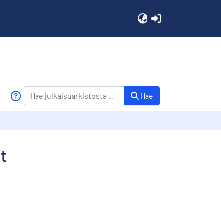
(current)
Hae
at