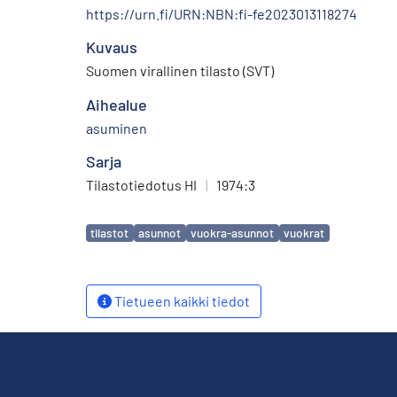
https://urn.fi/URN:NBN:fi-fe2023013118274
Kuvaus
Suomen virallinen tilasto (SVT)
Aihealue
asuminen
Sarja
Tilastotiedotus HI
|
1974:3
Avainsanat
tilastot
asunnot
vuokra-asunnot
vuokrat
Tietueen kaikki tiedot