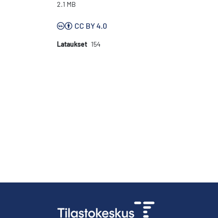
2.1 MB
CC BY 4.0
Lataukset
154