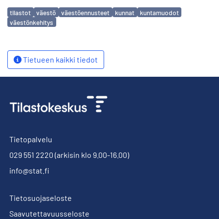
Avainsanat
tilastot
väestö
väestöennusteet
kunnat
kuntamuodot
väestönkehitys
Tietueen kaikki tiedot
Tietopalvelu
029 551 2220
(arkisin klo 9.00-16.00)
info@stat.fi
Tietosuojaseloste
Saavutettavuusseloste