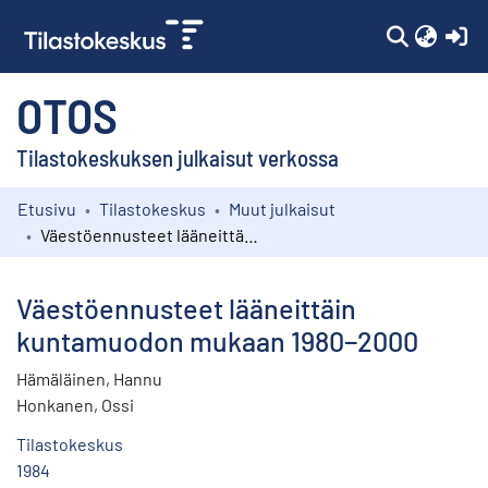
(c
OTOS
Tilastokeskuksen julkaisut verkossa
Etusivu
Tilastokeskus
Muut julkaisut
Kokoelmat
Väestöennusteet lääneittäin kuntamuodon mukaan 1980−2000
Selaa
Väestöennusteet lääneittäin
kuntamuodon mukaan 1980−2000
Hämäläinen, Hannu
Honkanen, Ossi
Tilastokeskus
1984