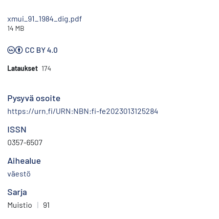
xmui_91_1984_dig.pdf
14 MB
CC BY 4.0
Lataukset
174
Pysyvä osoite
https://urn.fi/URN:NBN:fi-fe2023013125284
ISSN
0357-6507
Aihealue
väestö
Sarja
Muistio
|
91