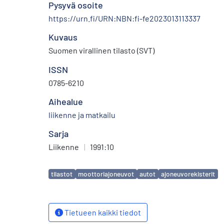
Pysyvä osoite
https://urn.fi/URN:NBN:fi-fe2023013113337
Kuvaus
Suomen virallinen tilasto (SVT)
ISSN
0785-6210
Aihealue
liikenne ja matkailu
Sarja
Liikenne
|
1991:10
Avainsanat
tilastot
moottoriajoneuvot
autot
ajoneuvorekisterit
Tietueen kaikki tiedot