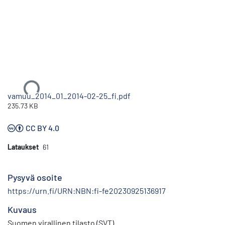
Ladataan...
vamuu_2014_01_2014-02-25_fi.pdf
235.73 KB
CC BY 4.0
Lataukset
61
Pysyvä osoite
https://urn.fi/URN:NBN:fi-fe20230925136917
Kuvaus
Suomen virallinen tilasto (SVT)