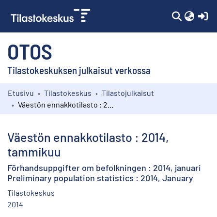
(c
OTOS
Tilastokeskuksen julkaisut verkossa
Etusivu
Tilastokeskus
Tilastojulkaisut
Kokoelmat
Väestön ennakkotilasto : 2014, tammikuu
Selaa
Väestön ennakkotilasto : 2014,
tammikuu
Förhandsuppgifter om befolkningen : 2014, januari
Preliminary population statistics : 2014, January
Tilastokeskus
2014