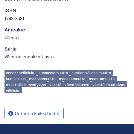
ISSN
1798-8381
Aihealue
väestö
Sarja
Väestön ennakkotilasto
Avainsanat
ennakkoväkiluku
kunnassamuutto
kuntien välinen muutto
kuolleisuus
maahanmuutto
maassamuutto
maastamuutto
muuttoliike
syntyvyys
väestö
väestönkasvu
väestönmuutokset
väkiluku
Tietueen kaikki tiedot