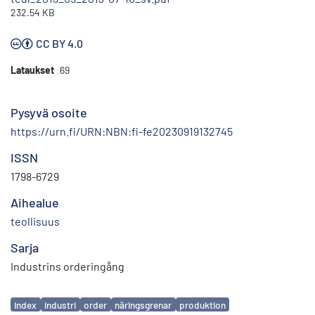
232.54 KB
CC BY 4.0
Lataukset
69
Pysyvä osoite
https://urn.fi/URN:NBN:fi-fe20230919132745
ISSN
1798-6729
Aihealue
teollisuus
Sarja
Industrins orderingång
Avainsanat
index
industri
order
näringsgrenar
produktion