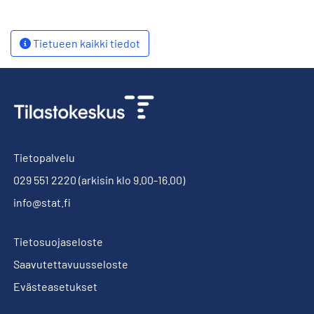
Tietueen kaikki tiedot
Tietopalvelu
029 551 2220
(arkisin klo 9.00-16.00)
info@stat.fi
Tietosuojaseloste
Saavutettavuusseloste
Evästeasetukset