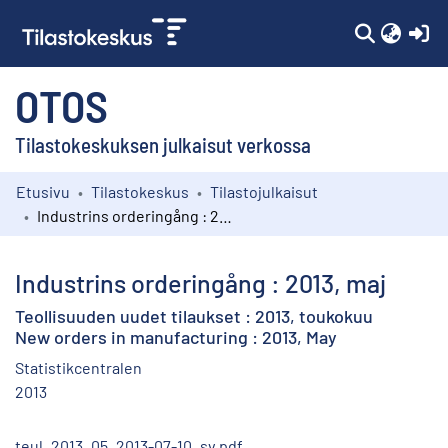
(c
OTOS
Tilastokeskuksen julkaisut verkossa
Etusivu
Tilastokeskus
Tilastojulkaisut
Kokoelmat
Industrins orderingång : 2013, maj
Selaa
Industrins orderingång : 2013, maj
Teollisuuden uudet tilaukset : 2013, toukokuu
New orders in manufacturing : 2013, May
Statistikcentralen
2013
teul_2013_05_2013-07-10_sv.pdf