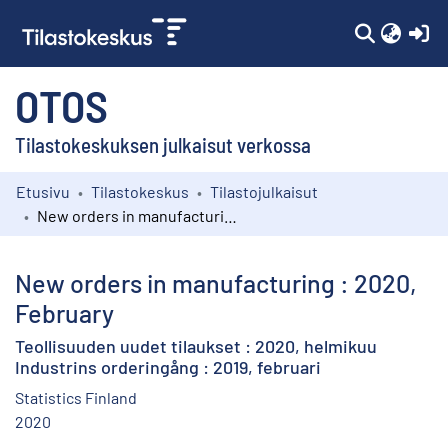
(c
OTOS
Tilastokeskuksen julkaisut verkossa
Etusivu
Tilastokeskus
Tilastojulkaisut
Kokoelmat
New orders in manufacturing : 2020, February
Selaa
New orders in manufacturing : 2020,
February
Teollisuuden uudet tilaukset : 2020, helmikuu
Industrins orderingång : 2019, februari
Statistics Finland
2020