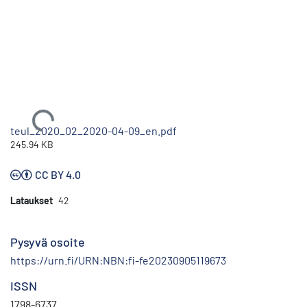
Ladataan...
teul_2020_02_2020-04-09_en.pdf
245.94 KB
CC BY 4.0
Lataukset
42
Pysyvä osoite
https://urn.fi/URN:NBN:fi-fe20230905119673
ISSN
1798-6737