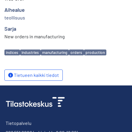
Aihealue
teollisuus
Sarja
New orders in manufacturing
Avainsanat
indices
industries
manufacturing
orders
production
Tietueen kaikki tiedot
Tietopalvelu