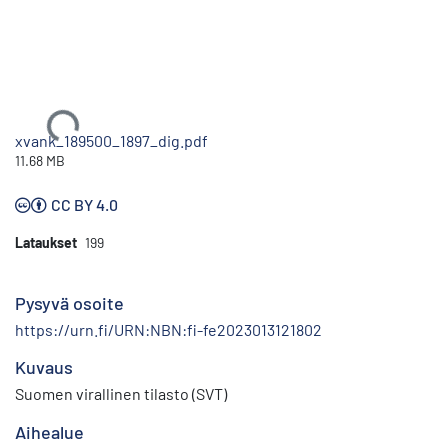
Ladataan...
xvank_189500_1897_dig.pdf
11.68 MB
CC BY 4.0
Lataukset
199
Pysyvä osoite
https://urn.fi/URN:NBN:fi-fe2023013121802
Kuvaus
Suomen virallinen tilasto (SVT)
Aihealue