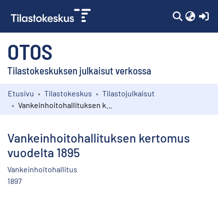
(c
OTOS
Tilastokeskuksen julkaisut verkossa
Etusivu
Tilastokeskus
Tilastojulkaisut
Kokoelmat
Vankeinhoitohallituksen kertomus vuodelta 1895
Selaa
Vankeinhoitohallituksen kertomus
vuodelta 1895
Vankeinhoitohallitus
1897