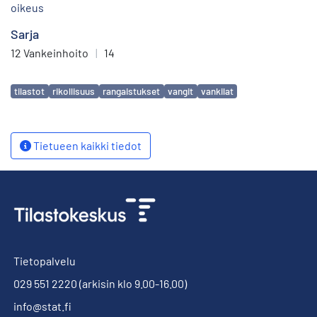
oikeus
Sarja
12 Vankeinhoito
|
14
Avainsanat
tilastot
rikollisuus
rangaistukset
vangit
vankilat
Tietueen kaikki tiedot
Tietopalvelu
029 551 2220
(arkisin klo 9.00-16.00)
info@stat.fi