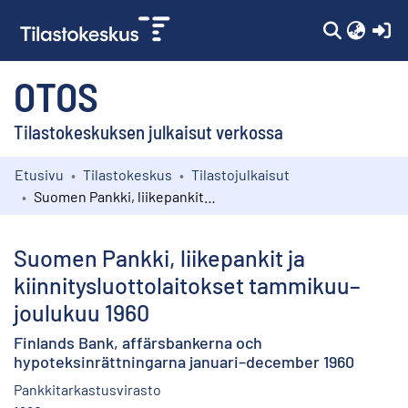
(c
OTOS
Tilastokeskuksen julkaisut verkossa
Etusivu
Tilastokeskus
Tilastojulkaisut
Kokoelmat
Suomen Pankki, liikepankit ja kiinnitysluottolaitokset tammikuu–joulukuu 1960
Selaa
Suomen Pankki, liikepankit ja
kiinnitysluottolaitokset tammikuu–
joulukuu 1960
Finlands Bank, affärsbankerna och
hypoteksinrättningarna januari–december 1960
Pankkitarkastusvirasto