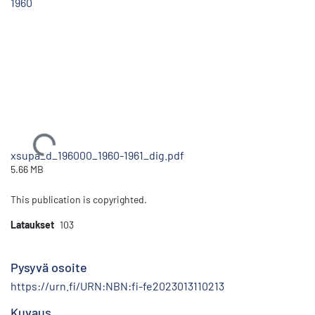
1960
Ladataan...
xsupa_d_196000_1960-1961_dig.pdf
5.66 MB
This publication is copyrighted.
Lataukset
103
Pysyvä osoite
https://urn.fi/URN:NBN:fi-fe2023013110213
Kuvaus