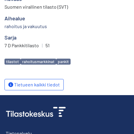
Suomen virallinen tilasto (SVT)
Aihealue
rahoitus ja vakuutus
Sarja
7 D Pankkitilasto
|
51
Avainsanat
tilastot
rahoitusmarkkinat
pankit
Tietueen kaikki tiedot
Tietopalvelu