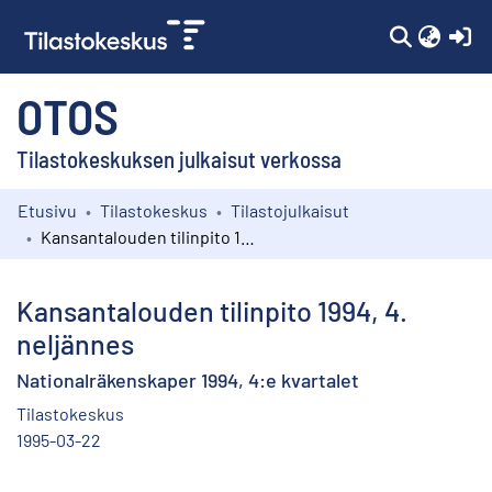
(c
OTOS
Tilastokeskuksen julkaisut verkossa
Etusivu
Tilastokeskus
Tilastojulkaisut
Kokoelmat
Kansantalouden tilinpito 1994, 4. neljännes
Selaa
Kansantalouden tilinpito 1994, 4.
neljännes
Nationalräkenskaper 1994, 4:e kvartalet
Tilastokeskus
1995-03-22