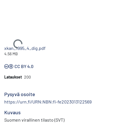
Ladataan...
xkan_1995_4_dig.pdf
4.56 MB
CC BY 4.0
Lataukset
200
Pysyvä osoite
https://urn.fi/URN:NBN:fi-fe2023013122569
Kuvaus
Suomen virallinen tilasto (SVT)