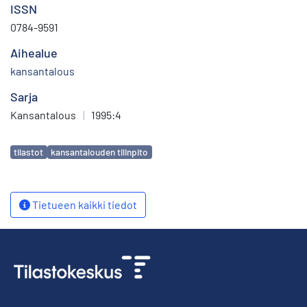
ISSN
0784-9591
Aihealue
kansantalous
Sarja
Kansantalous
|
1995:4
Avainsanat
tilastot
kansantalouden tilinpito
Tietueen kaikki tiedot