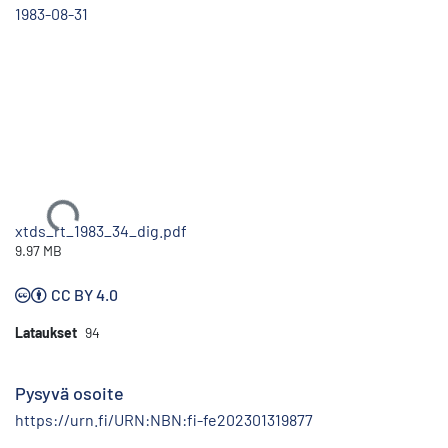
1983-08-31
Ladataan...
xtds_rt_1983_34_dig.pdf
9.97 MB
CC BY 4.0
Lataukset
94
Pysyvä osoite
https://urn.fi/URN:NBN:fi-fe202301319877