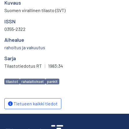
Kuvaus
Suomen virallinen tilasto (SVT)
ISSN
0355-2322
Aihealue
rahoitus ja vakuutus
Sarja
Tilastotiedotus RT
|
1983:34
Avainsanat
tilastot
rahalaitokset
pankit
Tietueen kaikki tiedot