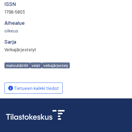
ISSN
1798-5803
Aihealue
oikeus
Sarja
Velkajärjestelyt
Avainsanat
maksuhäiriöt
velat
velkajärjestely
Tietueen kaikki tiedot