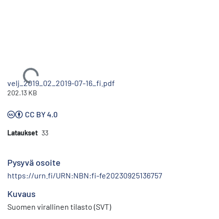
Ladataan...
velj_2019_02_2019-07-16_fi.pdf
202.13 KB
CC BY 4.0
Lataukset
33
Pysyvä osoite
https://urn.fi/URN:NBN:fi-fe20230925136757
Kuvaus
Suomen virallinen tilasto (SVT)