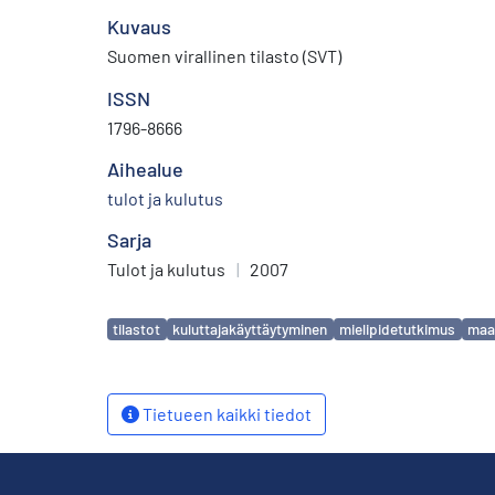
Kuvaus
Suomen virallinen tilasto (SVT)
ISSN
1796-8666
Aihealue
tulot ja kulutus
Sarja
Tulot ja kulutus
|
2007
Avainsanat
tilastot
kuluttajakäyttäytyminen
mielipidetutkimus
maa
Tietueen kaikki tiedot