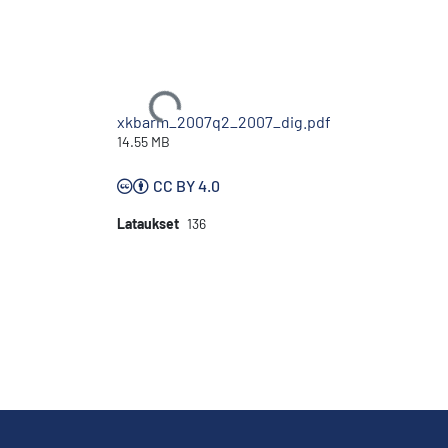
Ladataan...
xkbarm_2007q2_2007_dig.pdf
14.55 MB
CC BY 4.0
Lataukset
136