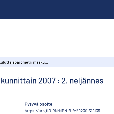
Kuluttajabarometri maakunnittain 2007 : 2. neljännes
unnittain 2007 : 2. neljännes
Pysyvä osoite
https://urn.fi/URN:NBN:fi-fe202301318135