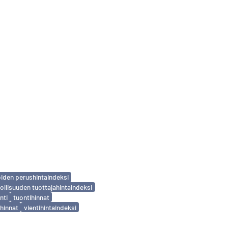
iden perushintaindeksi
ollisuuden tuottajahintaindeksi
nti
tuontihinnat
ihinnat
vientihintaindeksi