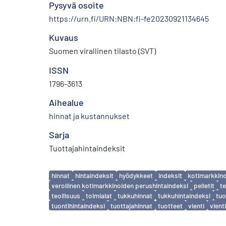
Pysyvä osoite
https://urn.fi/URN:NBN:fi-fe20230921134645
Kuvaus
Suomen virallinen tilasto (SVT)
ISSN
1796-3613
Aihealue
hinnat ja kustannukset
Sarja
Tuottajahintaindeksit
Avainsanat
hinnat
hintaindeksit
hyödykkeet
indeksit
kotimarkkino
verollinen kotimarkkinoiden perushintaindeksi
pelletit
te
teollisuus
toimialat
tukkuhinnat
tukkuhintaindeksi
tuo
tuontihintaindeksi
tuottajahinnat
tuotteet
vienti
vient