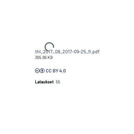
Ladataan...
thi_2017_08_2017-09-25_fi.pdf
365.96 KB
CC BY 4.0
Lataukset
55