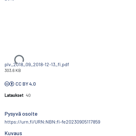
Ladataan...
plv_2018_09_2018-12-13_fi.pdf
303.6 KB
CC BY 4.0
Lataukset
40
Pysyvä osoite
https://urn.fi/URN:NBN:fi-fe20230905117859
Kuvaus