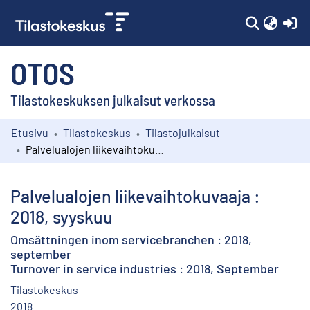
(c
OTOS
Tilastokeskuksen julkaisut verkossa
Etusivu
Tilastokeskus
Tilastojulkaisut
Kokoelmat
Palvelualojen liikevaihtokuvaaja : 2018, syyskuu
Selaa
Palvelualojen liikevaihtokuvaaja :
2018, syyskuu
Omsättningen inom servicebranchen : 2018,
september
Turnover in service industries : 2018, September
Tilastokeskus
2018