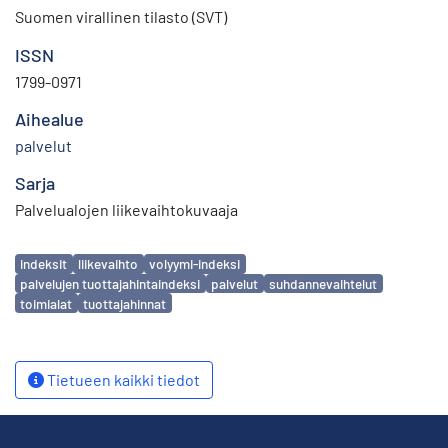
Suomen virallinen tilasto (SVT)
ISSN
1799-0971
Aihealue
palvelut
Sarja
Palvelualojen liikevaihtokuvaaja
Avainsanat
indeksit
liikevaihto
volyymi-indeksi
palvelujen tuottajahintaindeksi
palvelut
suhdannevaihtelut
toimialat
tuottajahinnat
Tietueen kaikki tiedot