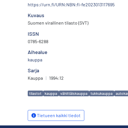
https://urn.fi/URN:NBN:fi-fe2023013117695
Kuvaus
Suomen virallinen tilasto (SVT)
ISSN
0785-6288
Aihealue
kauppa
Sarja
Kauppa
|
1994:12
Avainsanat
tilastot
kauppa
vähittäiskauppa
tukkukauppa
autoka
Tietueen kaikki tiedot