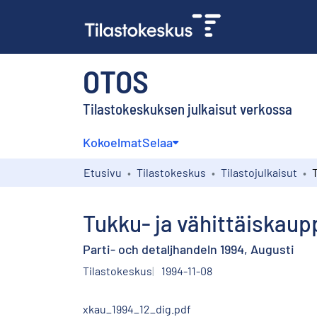
OTOS
Tilastokeskuksen julkaisut verkossa
Kokoelmat
Selaa
Etusivu
Tilastokeskus
Tilastojulkaisut
Tukku- ja vähittäiskaup
Parti- och detaljhandeln 1994, Augusti
Tilastokeskus
1994-11-08
xkau_1994_12_dig.pdf