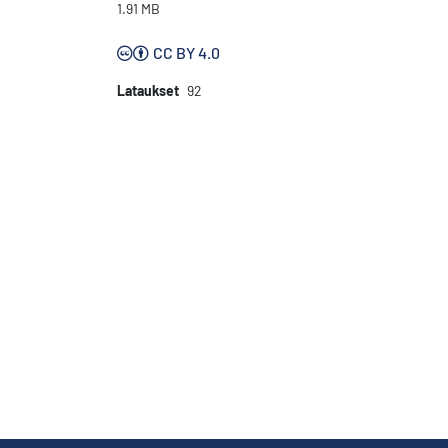
1.91 MB
CC BY 4.0
Lataukset
92