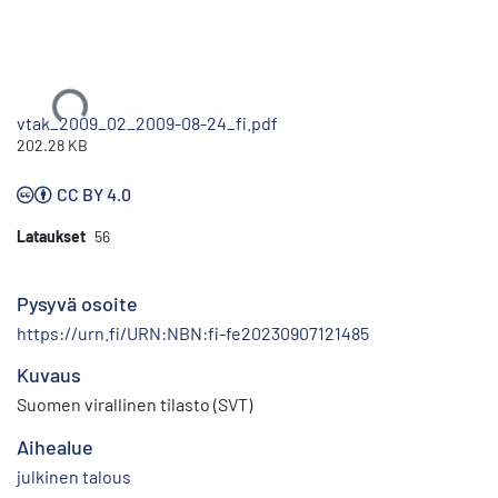
Ladataan...
vtak_2009_02_2009-08-24_fi.pdf
202.28 KB
CC BY 4.0
Lataukset
56
Pysyvä osoite
https://urn.fi/URN:NBN:fi-fe20230907121485
Kuvaus
Suomen virallinen tilasto (SVT)
Aihealue
julkinen talous