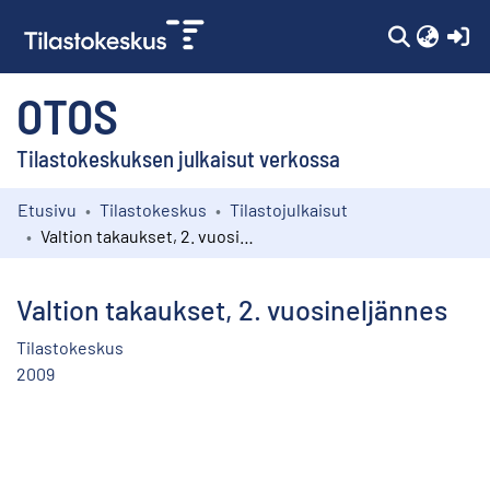
(c
OTOS
Tilastokeskuksen julkaisut verkossa
Etusivu
Tilastokeskus
Tilastojulkaisut
Kokoelmat
Valtion takaukset, 2. vuosineljännes
Selaa
Valtion takaukset, 2. vuosineljännes
Tilastokeskus
2009