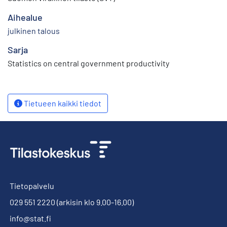
Aihealue
julkinen talous
Sarja
Statistics on central government productivity
Tietueen kaikki tiedot
Tietopalvelu
029 551 2220
(arkisin klo 9.00-16.00)
info@stat.fi