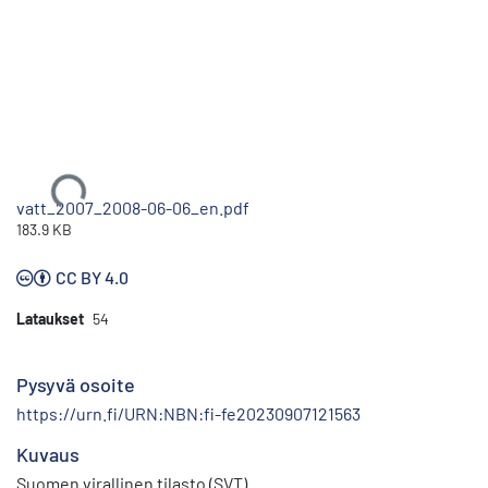
Ladataan...
vatt_2007_2008-06-06_en.pdf
183.9 KB
CC BY 4.0
Lataukset
54
Pysyvä osoite
https://urn.fi/URN:NBN:fi-fe20230907121563
Kuvaus
Suomen virallinen tilasto (SVT)