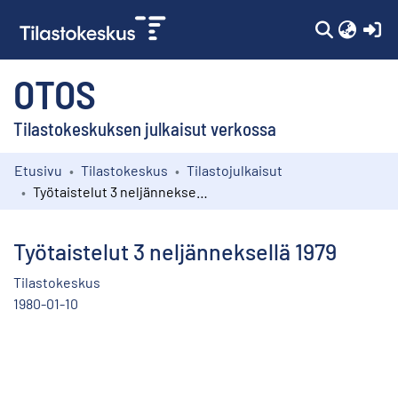
(c
OTOS
Tilastokeskuksen julkaisut verkossa
Etusivu
Tilastokeskus
Tilastojulkaisut
Kokoelmat
Työtaistelut 3 neljänneksellä 1979
Selaa
Työtaistelut 3 neljänneksellä 1979
Tilastokeskus
1980-01-10