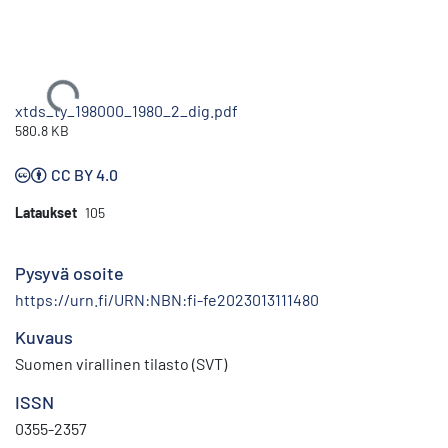
Ladataan...
xtds_ty_198000_1980_2_dig.pdf
580.8 KB
CC BY 4.0
Lataukset
105
Pysyvä osoite
https://urn.fi/URN:NBN:fi-fe2023013111480
Kuvaus
Suomen virallinen tilasto (SVT)
ISSN
0355-2357