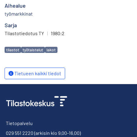
Aihealue
työmarkkinat
Sarja
Tilastotiedotus TY
|
1980:2
Avainsanat
tilastot
työtaistelut
lakot
Tietueen kaikki tiedot
Tietopalvelu
029 551 2220
(arkisin klo 9.00-16.00)