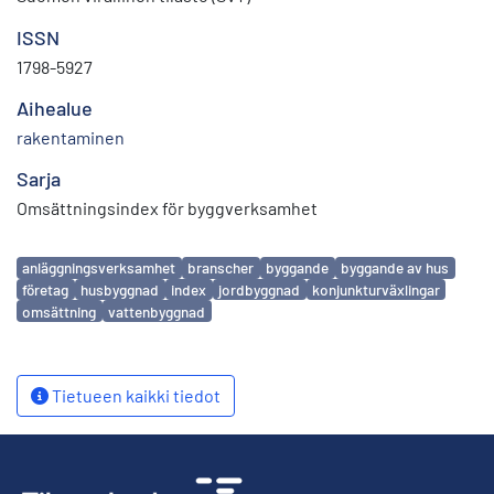
ISSN
1798-5927
Aihealue
rakentaminen
Sarja
Omsättningsindex för byggverksamhet
Avainsanat
anläggningsverksamhet
branscher
byggande
byggande av hus
företag
husbyggnad
index
jordbyggnad
konjunkturväxlingar
omsättning
vattenbyggnad
Tietueen kaikki tiedot