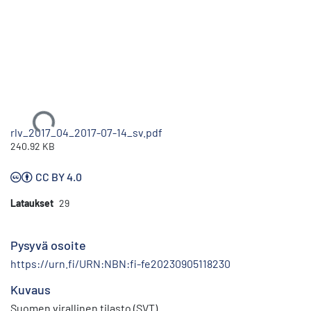
Ladataan...
rlv_2017_04_2017-07-14_sv.pdf
240.92 KB
CC BY 4.0
Lataukset
29
Pysyvä osoite
https://urn.fi/URN:NBN:fi-fe20230905118230
Kuvaus
Suomen virallinen tilasto (SVT)