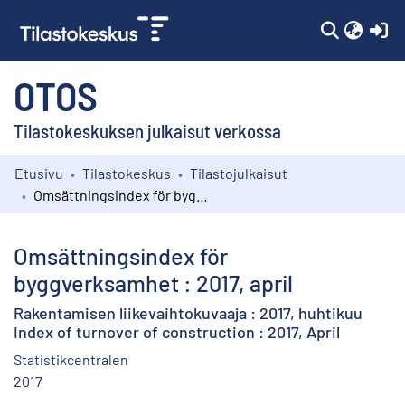
(c
OTOS
Tilastokeskuksen julkaisut verkossa
Etusivu
Tilastokeskus
Tilastojulkaisut
Kokoelmat
Omsättningsindex för byggverksamhet : 2017, april
Selaa
Omsättningsindex för
byggverksamhet : 2017, april
Rakentamisen liikevaihtokuvaaja : 2017, huhtikuu
Index of turnover of construction : 2017, April
Statistikcentralen
2017