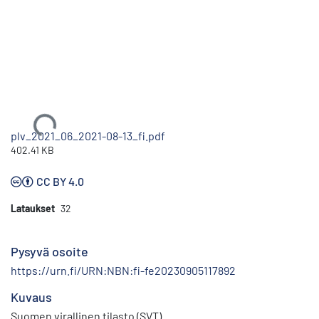
Ladataan...
plv_2021_06_2021-08-13_fi.pdf
402.41 KB
CC BY 4.0
Lataukset
32
Pysyvä osoite
https://urn.fi/URN:NBN:fi-fe20230905117892
Kuvaus
Suomen virallinen tilasto (SVT)