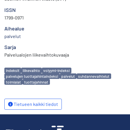
ISSN
1799-0971
Aihealue
palvelut
Sarja
Palvelualojen liikevaihtokuvaaja
Avainsanat
indeksit
liikevaihto
volyymi-indeksi
palvelujen tuottajahintaindeksi
palvelut
suhdannevaihtelut
toimialat
tuottajahinnat
Tietueen kaikki tiedot