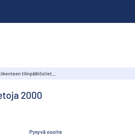
Liikenteen tilinpäätöstietoja 2000
ietoja 2000
Pysyvä osoite