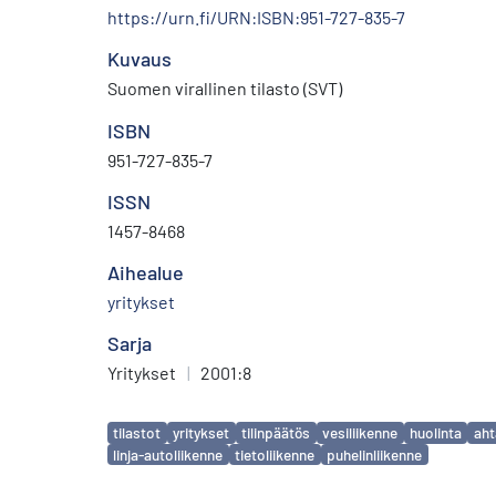
https://urn.fi/URN:ISBN:951-727-835-7
Kuvaus
Suomen virallinen tilasto (SVT)
ISBN
951-727-835-7
ISSN
1457-8468
Aihealue
yritykset
Sarja
Yritykset
|
2001:8
Avainsanat
tilastot
yritykset
tilinpäätös
vesiliikenne
huolinta
aht
linja-autoliikenne
tietoliikenne
puhelinliikenne