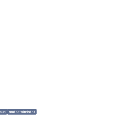
aus
matkatoimistot