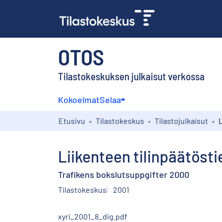
OTOS
Tilastokeskuksen julkaisut verkossa
Kokoelmat
Selaa
Etusivu
Tilastokeskus
Tilastojulkaisut
Liikenteen tilinpäätöst
Trafikens bokslutsuppgifter 2000
Tilastokeskus
2001
xyri_2001_8_dig.pdf