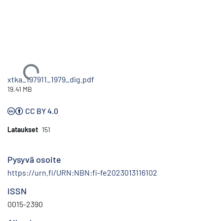
Ladataan...
xtka_197911_1979_dig.pdf
19.41 MB
CC BY 4.0
Lataukset
151
Pysyvä osoite
https://urn.fi/URN:NBN:fi-fe2023013116102
ISSN
0015-2390