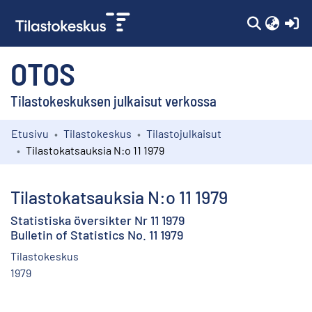
(c
OTOS
Tilastokeskuksen julkaisut verkossa
Etusivu
Tilastokeskus
Tilastojulkaisut
Kokoelmat
Tilastokatsauksia N:o 11 1979
Selaa
Tilastokatsauksia N:o 11 1979
Statistiska översikter Nr 11 1979
Bulletin of Statistics No. 11 1979
Tilastokeskus
1979