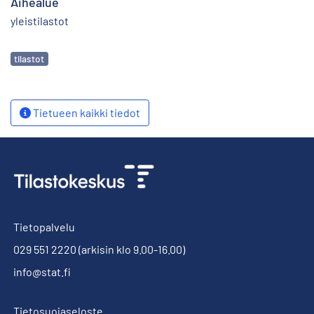
Aihealue
yleistilastot
Avainsanat
tilastot
Tietueen kaikki tiedot
Tietopalvelu
029 551 2220
(arkisin klo 9.00-16.00)
info@stat.fi
Tietosuojaseloste